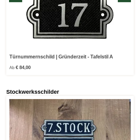
Türnummernschild | Gründerzeit - Tafelstil A
Regulärer Preis:
€ 84,00
Ab
Produktgalerie überspringen
Stockwerksschilder