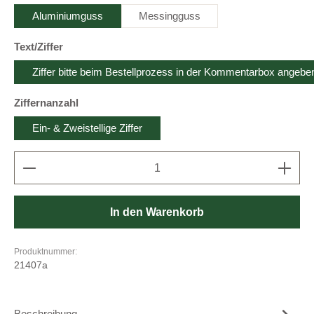
Aluminiumguss
Messingguss
auswählen
Text/Ziffer
Ziffer bitte beim Bestellprozess in der Kommentarbox angebe
auswählen
Ziffernanzahl
Ein- & Zweistellige Ziffer
Produkt Anzahl: Gib den gewünschten Wert ein oder b
In den Warenkorb
Produktnummer:
21407a