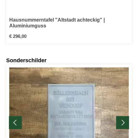
Hausnummerntafel "Altstadt achteckig" |
Aluminiumguss
Regulärer Preis:
€ 296,00
Produktgalerie überspringen
Sonderschilder