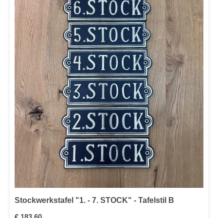
Stockwerkstafel "1. - 7. STOCK" - Tafelstil B
Regulärer Preis:
€ 183,60