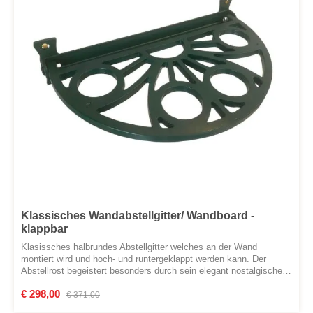
Klassisches Wandabstellgitter/ Wandboard -
klappbar
Klasissches halbrundes Abstellgitter welches an der Wand
montiert wird und hoch- und runtergeklappt werden kann. Der
Abstellrost begeistert besonders durch sein elegant nostalgisches
Design und seine hohe Qualität. Das Wandabstellgitter wird
Verkaufspreis:
€ 298,00
Regulärer Preis:
händisch produziert. Material: Gusseisen Farbe: unlackiert oder
€ 371,00
RAL 6005 MoosgrünGesamtbreite: 42,00 cm Breite Abstellfläche: