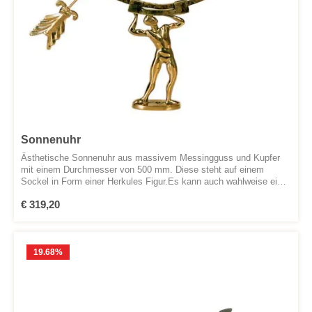
Sonnenuhr
Ästhetische Sonnenuhr aus massivem Messingguss und Kupfer
mit einem Durchmesser von 500 mm. Diese steht auf einem
Sockel in Form einer Herkules Figur.Es kann auch wahlweise ein
schlichter runder Sockel gewählt werden.
Regulärer Preis:
€ 319,20
19.68
%