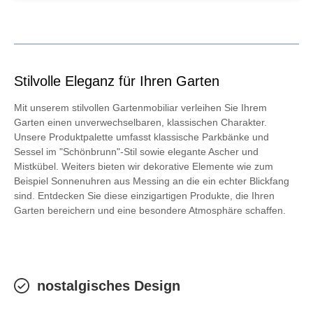
40,00 cmGesamttiefe: 23,80 cmTiefe Abstellfläche: 20,20 cmHöhe
Wandhalterung: 9,20 cm
Stilvolle Eleganz für Ihren Garten
Mit unserem stilvollen Gartenmobiliar verleihen Sie Ihrem
Garten einen unverwechselbaren, klassischen Charakter.
Unsere Produktpalette umfasst klassische Parkbänke und
Sessel im "Schönbrunn"-Stil sowie elegante Ascher und
Mistkübel. Weiters bieten wir dekorative Elemente wie zum
Beispiel Sonnenuhren aus Messing an die ein echter Blickfang
sind. Entdecken Sie diese einzigartigen Produkte, die Ihren
Garten bereichern und eine besondere Atmosphäre schaffen.
nostalgisches Design