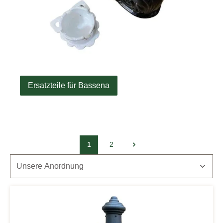
Ersatzteile für Bassena
1
2
Seite
Seite