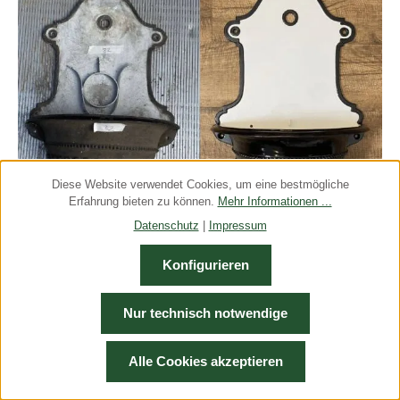
Diese Website verwendet Cookies, um eine bestmögliche
Erfahrung bieten zu können.
Mehr Informationen ...
Datenschutz
|
Impressum
Konfigurieren
Restaurierung originaler Bassena aus
Gusseisen
Nur technisch notwendige
Jede Gusseisen-Bassena birgt mit ihrer über hundertjährigen
Geschichte ein einzigartiges Erbe, das einer behutsamen und
Alle Cookies akzeptieren
sachkundigen Restaurierung würdig ist. Wir ehren dieses
Vermächtnis, indem wir Bassenas mit derselben Hingabe und