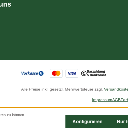
 uns
Alle Preise inkl. gesetzl. Mehrwertsteuer zzgl.
Versandkost
Impressum
AGB
Far
eten zu können.
Konfigurieren
Nur 