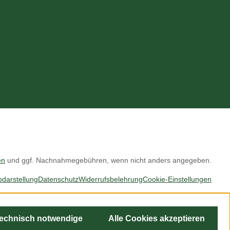
en
und ggf. Nachnahmegebühren, wenn nicht anders angegeben.
bdarstellung
Datenschutz
Widerrufsbelehrung
Cookie-Einstellungen
technisch notwendige
Alle Cookies akzeptieren