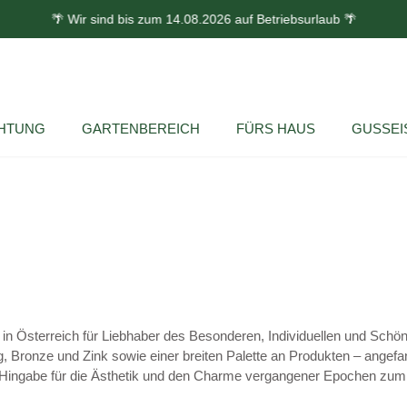
🌴 Wir sind bis zum 14.08.2026 auf Betriebsurlaub 🌴
HTUNG
GARTENBEREICH
FÜRS HAUS
GUSSEI
en in Österreich für Liebhaber des Besonderen, Individuellen und Schö
 Bronze und Zink sowie einer breiten Palette an Produkten – angefang
ere Hingabe für die Ästhetik und den Charme vergangener Epochen zu