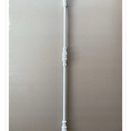
mmMontage: Vertikale BefestigungMontagelöcher: unten
Innengewinde M12Sollten Sie bereits einen historsichen
Geländerstab besitzen und benötigen hierfür einen Nachguss,
erstellen wir Ihnen gerne einen Angebot. Hierfür benötigen wir ein
ausgebautes Original von dem wir abgießen können. Bitte
kontaktieren Sie uns hierfür per Email (office@drab.at) und senden
Sie uns ein Foto inkl. Maße Ihres Geländerstabs.