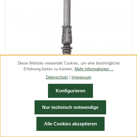
Diese Website verwendet Cookies, um eine bestmögliche
Erfahrung bieten zu können.
Mehr Informationen ...
Datenschutz
|
Impressum
Konfigurieren
Nur technisch notwendige
Geländersteher 15815 | Gusseisen | Vertikal
Geländersteher 15815 aus Gusseisen mit Lamellengraphit GG20
roh (unlackiert) in antikem bzw. historischem Stil, wie er
Alle Cookies akzeptieren
typischerweise in den Stiegenhäusern alter Zinshäuser zu finden
ist. Der Geländersteher wurde nach historischem Original in
Regulärer Preis: