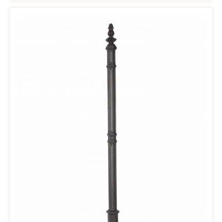
Abguss von Ihrem Geländersteher. Bitte kontaktieren Sie uns
hierfür per Email (office@drab.at) und senden Sie uns ein Foto
inkl. Maße Ihres Geländers. Abmessung Höhe: 980 mmBreite:
35x35 mmSockel: 80x80 mmMontage: Vertikal Hinweis: Der auf
dem Foto abgebildete Geländersteher ist Anthrazitgrau. Der Steher
wird in Gusseisen roh (unlackiert) verkauft.