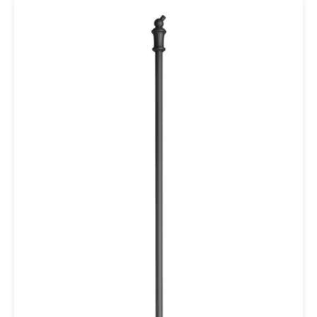
mmGewicht: 2,9 kg1x Montageloch oben mit Innengewinde
M8. Unten wird die Halterung des Geländerteils mittels
bauseitigem 2-Komponenten Klebstoffes in der Wand eingeklebt.
Eine Abdeckrosette Dm 20 mm wird mitgeliefert.Restliche Maße
siehe BilderDie Mindestabnahmemenge für dieses Produkt in
unserem Onlineshop beträgt 10 Stück. Gerne machen wir Ihnen für
weniger Stück ein Angebot. Hierfür bitte einfach eine Anfrage unter
office@drab.at.