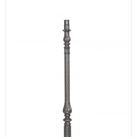
hierfür per Email (office@drab.at) und senden Sie uns ein Foto
inkl. Maße Ihres Geländers. Abmessung Höhe: 1190 mmBreite
50x50 mmSockel: 80x80 mmMontage: Vertikal Hinweis: Der auf
dem Foto abgebildete Geländersteher ist Anthrazitgrau. Der Steher
wird in Gusseisen roh (unlackiert) verkauft.