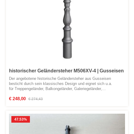
historischer Geländersteher M506XV-4 | Gusseisen
Der angebotene historische Geländersteher aus Gusseisen
besticht durch sein klassisches Design und eignet sich u.a.
für Treppengeländer, Balkongeländer, Galeriegeländer,
Absturzsicherungen und Zaungeländer. Der Geländersteher wird
Verkaufspreis:
€ 248,00
Regulärer Preis:
nach einem historischem Original nachproduziert. Material:
€ 274,43
Grauguss (Gusseisen)Farbe: grundiert und Anthrazitgrau lackiert.
Der Lack weist leichte Beschädigungen auf. Maße:Höhe: 910
mmDurchmesser Sockel: 45 mmMontage: Vertikale
BefestigungMontagelöcher: unten Innengewinde M22, oben
47.53
%
Innengewinde M8Sollten Sie bereits einen historsichen
Geländersteher besitzen und benötigen hierfür einen Nachguss,