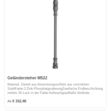
Geländersteher M522
Material: Zierteil aus AluminiumgussRohr aus verzinktem
StahlFarbe:2-Zink-PhosphatgrudierungZweifache Endbeschichtung
mittels 2K-Lack in der Farbe AnthrazitgrauMaße:Vertikale
Befestigung:Höhe: 1000 mmDurchmesser: 41 mmGewicht: 2,2
Regulärer Preis:
€ 152,46
kgMontagelöcher: 1x oben mit Innengewinde M8 und 1x unten mit
Ab
Innengewinde M12Seitliche Befestigung:vom untersten bis zum
obersten Montagepunkt:Höhe: 1088 mmDurchmesser: 41