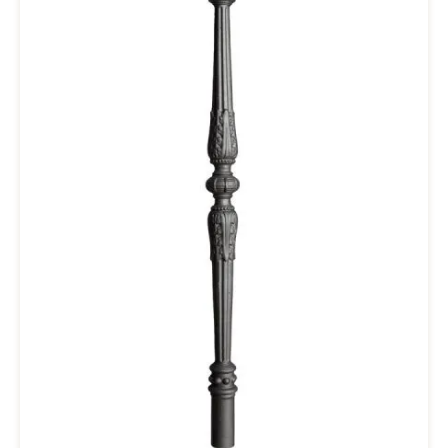
Klebstoffes in der Wand eingeklebt. Eine Abdeckrosette Dm 20
mm wird mitgeliefert.Restliche Maße siehe BilderDie
Mindestabnahmemenge für dieses Produkt in unserem Onlineshop
beträgt 5 Stück. Gerne machen wir Ihnen für weniger Stück ein
Angebot. Hierfür bitte einfach eine Anfrage unter office@drab.at.