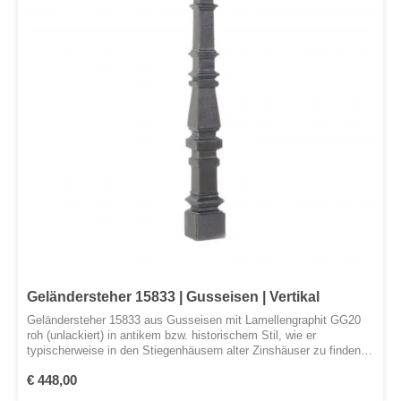
Geländersteher 15833 | Gusseisen | Vertikal
Geländersteher 15833 aus Gusseisen mit Lamellengraphit GG20
roh (unlackiert) in antikem bzw. historischem Stil, wie er
typischerweise in den Stiegenhäusern alter Zinshäuser zu finden
ist. Der Geländersteher wurde nach historischem Original in
Regulärer Preis:
€ 448,00
Handarbeit (Sandformguss) gefertigt. Der Preis bezieht sich auf
lagernde Stücke. Gerne erstellen wir Ihnen einen Angebot für einen