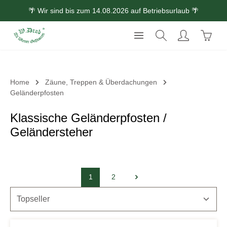
🌴 Wir sind bis zum 14.08.2026 auf Betriebsurlaub 🌴
Zum Hauptinhalt springen
Waren
Home
Zäune, Treppen & Überdachungen
Geländerpfosten
Klassische Geländerpfosten /
Geländersteher
1
2
Seite
Seite