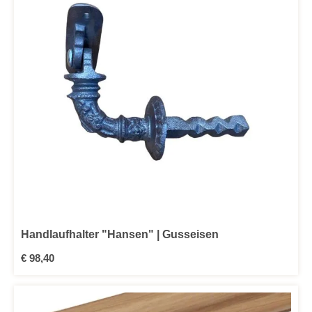
Handlaufhalter "Hansen" | Gusseisen
Regulärer Preis:
€ 98,40