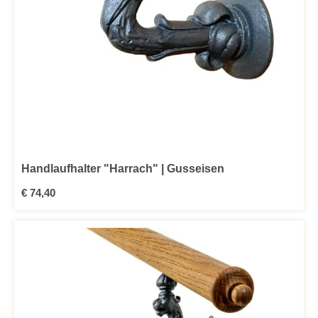
Handlaufhalter "Harrach" | Gusseisen
Regulärer Preis:
€ 74,40