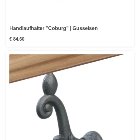
Handlaufhalter "Coburg" | Gusseisen
Regulärer Preis:
€ 84,60