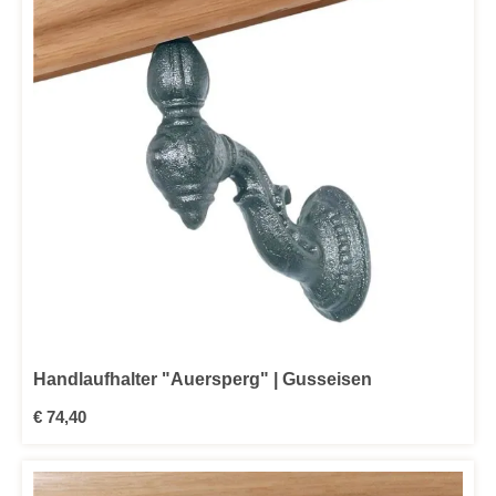
Handlaufhalter "Auersperg" | Gusseisen
Regulärer Preis:
€ 74,40