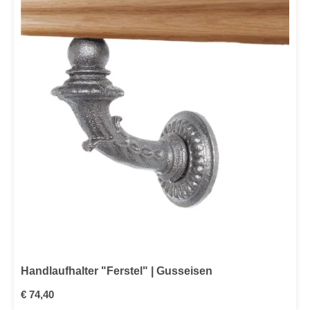
Handlaufhalter "Ferstel" | Gusseisen
Regulärer Preis:
€ 74,40