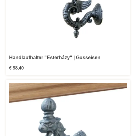
Handlaufhalter "Esterházy" | Gusseisen
Regulärer Preis:
€ 98,40