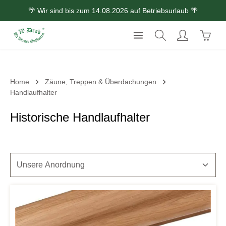
🌴 Wir sind bis zum 14.08.2026 auf Betriebsurlaub 🌴
Zum Hauptinhalt springen
Waren
Home
Zäune, Treppen & Überdachungen
Handlaufhalter
Historische Handlaufhalter