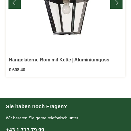
Hängelaterne Rom mit Kette | Aluminiumguss
Regulärer Preis:
€ 608,40
Sie haben noch Fragen?
Wir beraten Sie gerne telefonisch unter:
+43 1 713 79 99