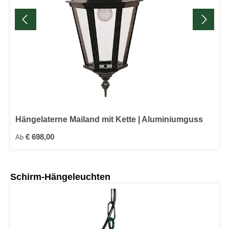
Hängelaterne Mailand mit Kette | Aluminiumguss
Regulärer Preis:
€ 698,00
Ab
Produktgalerie überspringen
Schirm-Hängeleuchten