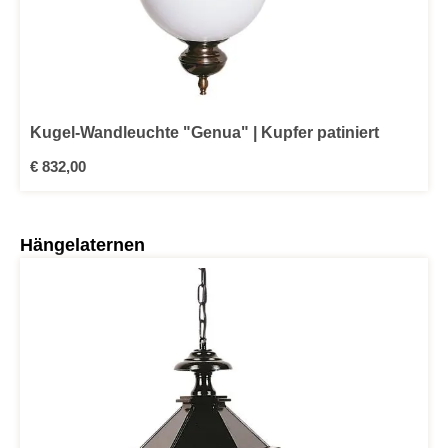
Kugel-Wandleuchte "Genua" | Kupfer patiniert
Regulärer Preis:
€ 832,00
Produktgalerie überspringen
Hängelaternen