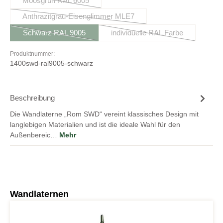
Moosgrün RAL 6005
(Diese Option ist zurzeit nicht verfügbar.)
Anthrazitgrau-Eisenglimmer MLE7
(Diese Option ist zurzeit nicht verfügbar.)
Schwarz RAL 9005
individuelle RAL Farbe
(Diese Option ist zurzeit nicht verfügbar.)
(Diese Option ist zurzeit n
Produktnummer:
1400swd-ral9005-schwarz
Beschreibung
Die Wandlaterne „Rom SWD“ vereint klassisches Design mit
langlebigen Materialien und ist die ideale Wahl für den
Außenbereic…
Mehr
Produktgalerie überspringen
Wandlaternen