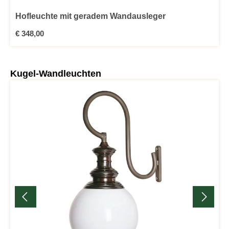
Hofleuchte mit geradem Wandausleger
Regulärer Preis:
€ 348,00
Produktgalerie überspringen
Kugel-Wandleuchten