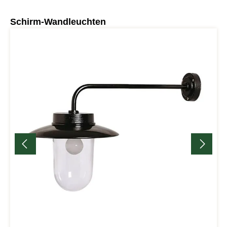
Produktgalerie überspringen
Schirm-Wandleuchten