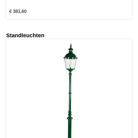
Regulärer Preis:
€ 381,60
Produktgalerie überspringen
Standleuchten