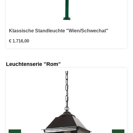
Klassische Standleuchte "Wien/Schwechat"
Regulärer Preis:
€ 1.716,00
Produktgalerie überspringen
Leuchtenserie "Rom"