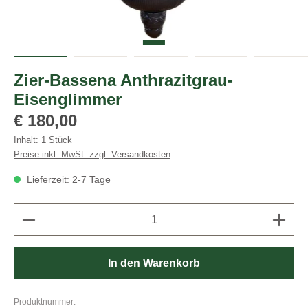
Zier-Bassena Anthrazitgrau-
Eisenglimmer
Regulärer Preis:
€ 180,00
Inhalt:
1 Stück
Preise inkl. MwSt. zzgl. Versandkosten
Lieferzeit: 2-7 Tage
Produkt Anzahl: Gib den gewünschten Wert ein oder b
In den Warenkorb
Produktnummer: