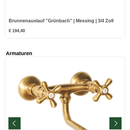
Brunnenauslauf "Grünbach" | Messing | 3/4 Zoll
Regulärer Preis:
€ 194,40
Produktgalerie überspringen
Armaturen