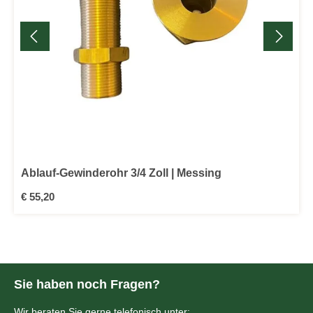
Ablauf-Gewinderohr 3/4 Zoll | Messing
Regulärer Preis:
€ 55,20
Sie haben noch Fragen?
Wir beraten Sie gerne telefonisch unter: