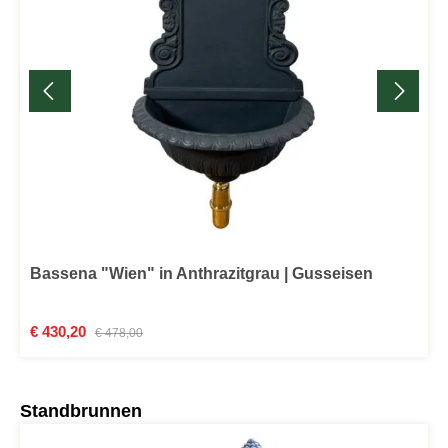
Bassena "Wien" in Anthrazitgrau | Gusseisen
Verkaufspreis:
€ 430,20
Regulärer Preis:
€ 478,00
Produktgalerie überspringen
Standbrunnen