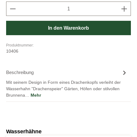
Produkt Anzahl: Gib den gewünschten Wert ein oder b
In den Warenkorb
Produktnummer:
10406
Beschreibung
Mit seinem Design in Form eines Drachenkopfs verleiht der
Wasserhahn "Drachenspeier" Gärten, Höfen oder stilvollen
Brunnena…
Mehr
Produktgalerie überspringen
Wasserhähne