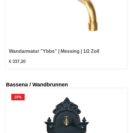
Wandarmatur "Ybbs" | Messing | 1/2 Zoll
Regulärer Preis:
€ 337,20
Produktgalerie überspringen
Bassena / Wandbrunnen
10
%