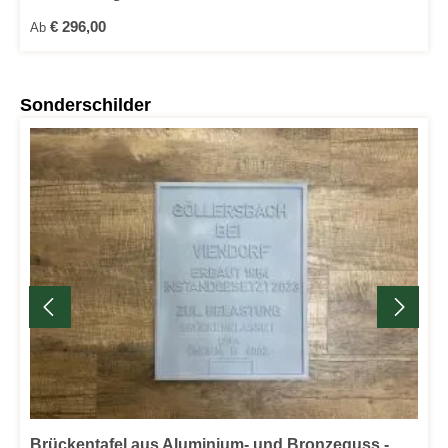
Regulärer Preis:
€ 296,00
Ab
Produktgalerie überspringen
Sonderschilder
Brückentafel aus Aluminium- und Bronzeguss -