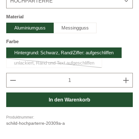
auswählen
Material
Aluminiumguss
Messingguss
auswählen
Farbe
Hintergrund: Schwarz, Rand/Ziffer: aufgeschliffen
unlackiert, Rand und Text aufgeschliffen
(Diese Option ist zurzeit nicht verfügbar.)
Produkt Anzahl: Gib den gewünschten Wert ein oder b
In den Warenkorb
Produktnummer:
schild-hochparterre-20309a-a