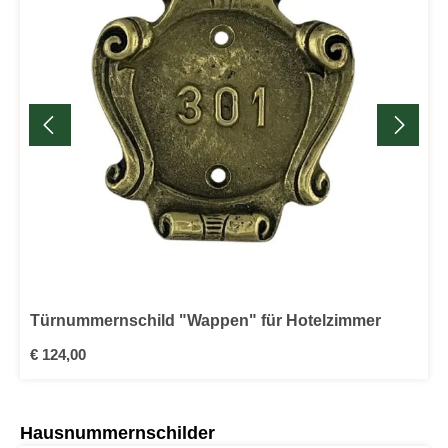
Türnummernschild "Wappen" für Hotelzimmer
Regulärer Preis:
€ 124,00
Produktgalerie überspringen
Hausnummernschilder