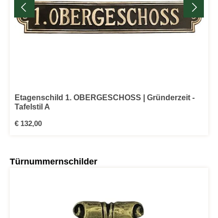
Etagenschild 1. OBERGESCHOSS | Gründerzeit -
Tafelstil A
Regulärer Preis:
€ 132,00
Produktgalerie überspringen
Türnummernschilder